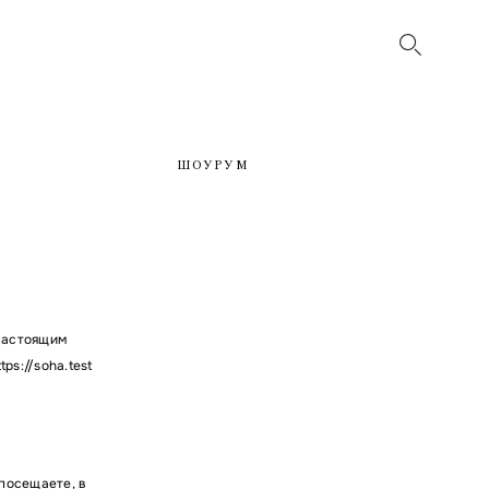
ШОУРУМ
настоящим
s://soha.test
посещаете, в