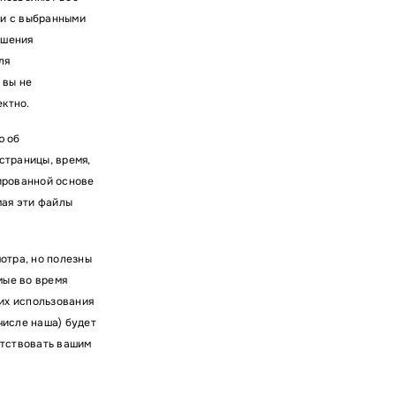
ии с выбранными
чшения
ля
 вы не
ектно.
ю об
страницы, время,
гированной основе
мая эти файлы
отра, но полезны
мые во время
 их использования
 числе наша) будет
етствовать вашим