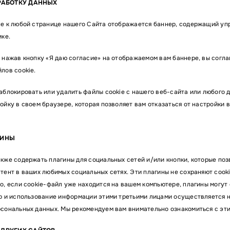
РАБОТКУ ДАННЫХ
е к любой странице нашего Сайта отображается баннер, содержащий у
ике.
 нажав кнопку «Я даю согласие» на отображаемом вам баннере, вы согл
лов cookie.
аблокировать или удалить файлы cookie с нашего веб-сайта или любого д
ойку в своем браузере, которая позволяет вам отказаться от настройки 
ГИНЫ
кже содержать плагины для социальных сетей и/или кнопки, которые поз
тент в ваших любимых социальных сетях. Эти плагины не сохраняют coo
о, если cookie-файл уже находится на вашем компьютере, плагины могут 
р и использование информации этими третьими лицами осуществляется н
сональных данных. Мы рекомендуем вам внимательно ознакомиться с эт