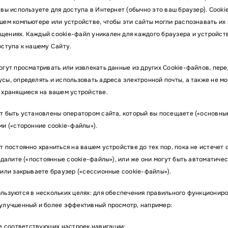
 вы используете для доступа в Интернет (обычно это ваш браузер). Cook
шем компьютере или устройстве, чтобы эти сайты могли распознавать их
ениях. Каждый cookie-файл уникален для каждого браузера и устройств
оступа к нашему Сайту.
огут просматривать или извлекать данные из других Cookie-файлов, пер
сы, определять и использовать адреса электронной почты, а также не мо
 хранящиеся на вашем устройстве.
т быть установлены оператором сайта, который вы посещаете («основные
ми («сторонние cookie-файлы»).
 постоянно храниться на вашем устройстве до тех пор, пока не истечет 
удалите («постоянные cookie-файлы»), или же они могут быть автоматичес
 или закрываете браузер («сессионные cookie-файлы»).
льзуются в нескольких целях: для обеспечения правильного функционир
улучшенный и более эффективный просмотр, например:
 соответствующих настроек навигации;