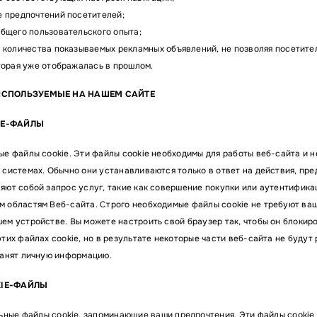
 предпочтений посетителей;
бщего пользовательского опыта;
 количества показываемых рекламных объявлений, не позволяя посетит
торая уже отображалась в прошлом.
ИСПОЛЬЗУЕМЫЕ НА НАШЕМ САЙТЕ
IE-ФАЙЛЫ
ые файлы cookie. Эти файлы cookie необходимы для работы веб-сайта и н
 системах. Обычно они устанавливаются только в ответ на действия, пре
яют собой запрос услуг, такие как совершение покупки или аутентификац
 областям Веб-сайта. Строго необходимые файлы cookie не требуют ваш
ем устройстве. Вы можете настроить свой браузер так, чтобы он блокир
тих файлах cookie, но в результате некоторые части веб-сайта не будут 
ранят личную информацию.
KIE-ФАЙЛЫ
ные файлы cookie, запоминающие ваши предпочтения. Эти файлы cookie