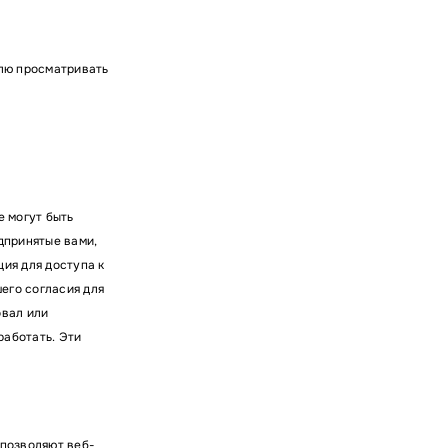
елю просматривать
е могут быть
дпринятые вами,
ия для доступа к
его согласия для
овал или
работать. Эти
 позволяют веб-