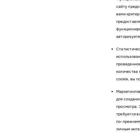
сайту предо
Имя
вами критер
предоставля
функциониро
Комм
авторизуете
Статистичес
использован
проведенное
количества 
cookie, вы 
Маркетингов
для создани
просмотра. 
Я со
хра
требуется в
по-прежнему
Форма 
личным инте