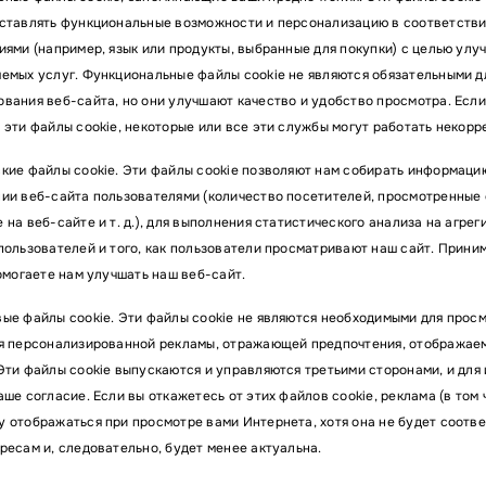
ставлять функциональные возможности и персонализацию в соответств
Электронная почта
иями (например, язык или продукты, выбранные для покупки) с целью улу
емых услуг. Функциональные файлы cookie не являются обязательными д
вания веб-сайта, но они улучшают качество и удобство просмотра. Если
ентарий
 эти файлы cookie, некоторые или все эти службы могут работать некорр
кие файлы cookie. Эти файлы cookie позволяют нам собирать информаци
ии веб-сайта пользователями (количество посетителей, просмотренные 
 на веб-сайте и т. д.), для выполнения статистического анализа на агре
пользователей и того, как пользователи просматривают наш сайт. Прини
помогаете нам улучшать наш веб-сайт.
ые файлы cookie. Эти файлы cookie не являются необходимыми для просм
я персонализированной рекламы, отражающей предпочтения, отображае
Эти файлы cookie выпускаются и управляются третьими сторонами, и для
гласен на обработку указанных мной персональных данных и с
политикой обработки и
нения персональных данных
аше согласие. Если вы откажетесь от этих файлов cookie, реклама (в том
 отображаться при просмотре вами Интернета, хотя она не будет соотв
защищена Google reCAPTCHA.
ресам и, следовательно, будет менее актуальна.