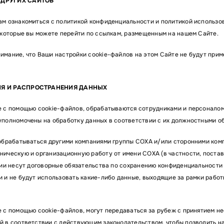
ДРУГИХ САЙТОВ
м ознакомиться с политикой конфиденциальности и политикой использов
 которые вы можете перейти по ссылкам, размещенным на нашем Сайте.
мание, что Ваши настройки cookie-файлов на этом Сайте не будут прим
Я И РАСПРОСТРАНЕНИЯ ДАННЫХ
 с помощью cookie-файлов, обрабатываются сотрудниками и персонало
полномочены на обработку данных в соответствии с их должностными о
обрабатываться другими компаниями группы СОХА и/или сторонними ком
ическую и организационную работу от имени СОХА (в частности, поста
нии несут договорные обязательства по сохранению конфиденциальности
 и не будут использовать какие-либо данные, выходящие за рамки работ
 с помощью cookie-файлов, могут передаваться за рубеж с принятием н
 в соответствии с действующим законодательством, чтобы позволить н