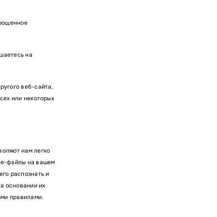
прощенное
ашаетесь на
ругого веб-сайта,
всех или некоторых
воляют нам легко
kie-файлы на вашем
его распознать и
а основании их
ими правилами.