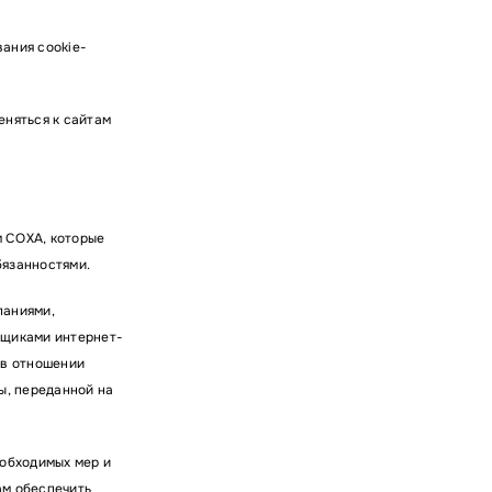
ания cookie-
еняться к сайтам
м СОХА, которые
бязанностями.
паниями,
вщиками интернет-
 в отношении
ы, переданной на
еобходимых мер и
ам обеспечить