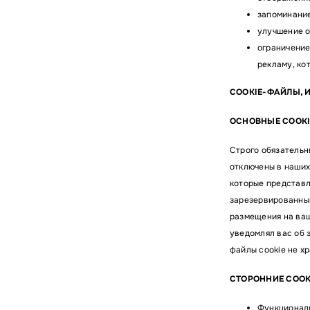
запоминание
улучшение о
ограничение
рекламу, ко
COOKIE-ФАЙЛЫ, 
ОСНОВНЫЕ COOK
Строго обязательн
отключены в наших
которые представл
зарезервированным
размещения на ваш
уведомлял вас об э
файлы cookie не х
СТОРОННИЕ COO
Функциональ