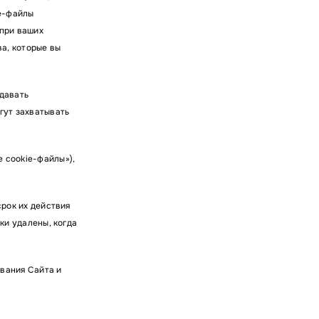
ie-файлы
 при ваших
а, которые вы
едавать
гут захватывать
 cookie-файлы»),
срок их действия
ки удалены, когда
ования Сайта и