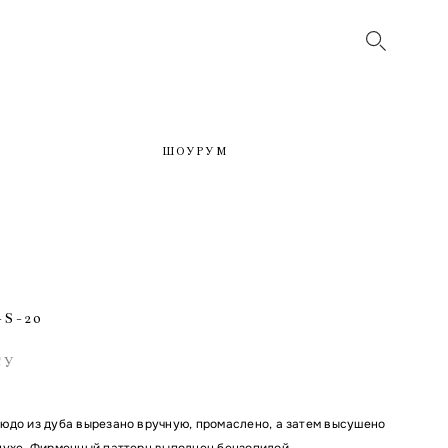
ШОУРУМ
S-20
СУ
юдо из дуба вырезано вручную, промаслено, а затем высушено
духе. Фирменный паттерн выполнен бензопилой.