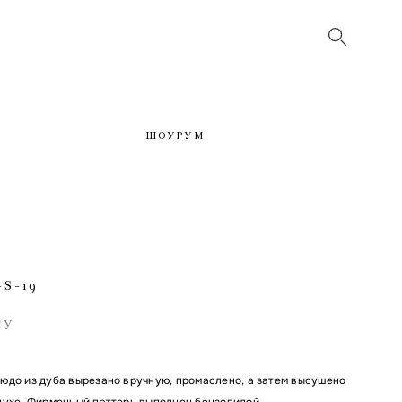
ШОУРУМ
S-19
СУ
юдо из дуба вырезано вручную, промаслено, а затем высушено
духе. Фирменный паттерн выполнен бензопилой.