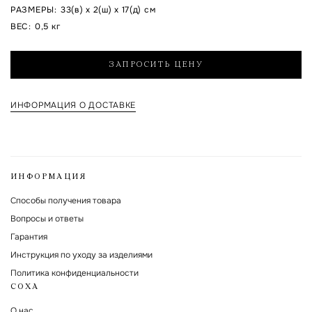
РАЗМЕРЫ
:
33(в) x 2(ш) x 17(д) см
Я согласен на обработку указанных мной персональных данных и с
ВЕС
:
0,5 кг
политикой обработки и хранения персональных данных
ЗАПРОСИТЬ ЦЕНУ
Форма защищена Google reCAPTCHA.
ИНФОРМАЦИЯ О ДОСТАВКЕ
ИНФОРМАЦИЯ
Способы получения товара
Вопросы и ответы
Гарантия
Инструкция по уходу за изделиями
Политика конфиденциальности
СОХА
О нас