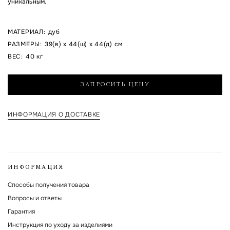
уникальным.
МАТЕРИАЛ
:
дуб
Я согласен на обработку указанных мной персональных данных и с
РАЗМЕРЫ
:
39(в) x 44(ш) x 44(д) см
политикой обработки и хранения персональных данных
ВЕС
:
40 кг
Форма защищена Google reCAPTCHA.
ЗАПРОСИТЬ ЦЕНУ
ИНФОРМАЦИЯ О ДОСТАВКЕ
ИНФОРМАЦИЯ
Способы получения товара
Вопросы и ответы
Гарантия
Инструкция по уходу за изделиями