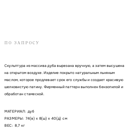
Имя
ПО ЗАПРОСУ
Электронная почта
Скульптура из массива дуба вырезана вручную, а затем высушена
Комментарий
на открытом воздухе. Изделие покрыто натуральным льняным
маслом, которое продлевает срок его службы и создает красивую
шелковистую патину. Фирменный паттерн выполнен бензопилой и
обработан стамеской.
МАТЕРИАЛ
:
дуб
РАЗМЕРЫ
:
74(в) x 8(ш) x 40(д) см
ВЕС
:
8,7 кг