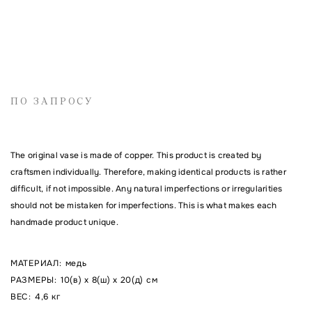
Имя
ПО ЗАПРОСУ
Электронная почта
The original vase is made of copper. This product is created by
Комментарий
craftsmen individually. Therefore, making identical products is rather
difficult, if not impossible. Any natural imperfections or irregularities
should not be mistaken for imperfections. This is what makes each
handmade product unique.
МАТЕРИАЛ
:
медь
РАЗМЕРЫ
:
10(в) x 8(ш) x 20(д) см
ВЕС
:
4,6 кг