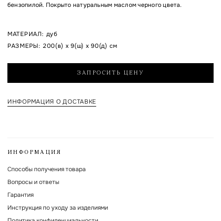
бензопилой. Покрыто натуральным маслом черного цвета.
Я согласен на обработку указанных мной персональных данных и с
МАТЕРИАЛ
:
дуб
политикой обработки и хранения персональных данных
РАЗМЕРЫ
:
200(в) x 9(ш) x 90(д) см
Форма защищена Google reCAPTCHA.
ЗАПРОСИТЬ ЦЕНУ
ИНФОРМАЦИЯ О ДОСТАВКЕ
ИНФОРМАЦИЯ
Способы получения товара
Вопросы и ответы
Гарантия
Инструкция по уходу за изделиями
Политика конфиденциальности