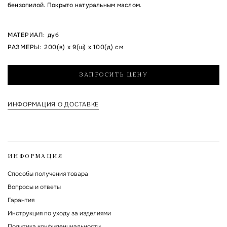
бензопилой. Покрыто натуральным маслом.
Я согласен на обработку указанных мной персональных данных и с
МАТЕРИАЛ
:
дуб
политикой обработки и хранения персональных данных
РАЗМЕРЫ
:
200(в) x 9(ш) x 100(д) см
Форма защищена Google reCAPTCHA.
ЗАПРОСИТЬ ЦЕНУ
ИНФОРМАЦИЯ О ДОСТАВКЕ
ИНФОРМАЦИЯ
Способы получения товара
Вопросы и ответы
Гарантия
Инструкция по уходу за изделиями
Политика конфиденциальности