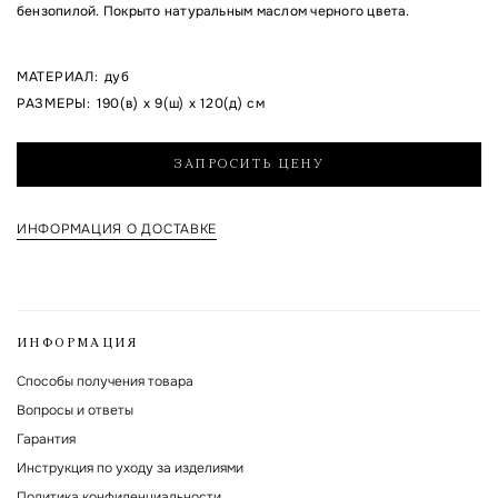
бензопилой. Покрыто натуральным маслом черного цвета.
Я согласен на обработку указанных мной персональных данных и с
МАТЕРИАЛ
:
дуб
политикой обработки и хранения персональных данных
РАЗМЕРЫ
:
190(в) x 9(ш) x 120(д) см
Форма защищена Google reCAPTCHA.
ЗАПРОСИТЬ ЦЕНУ
ИНФОРМАЦИЯ О ДОСТАВКЕ
ИНФОРМАЦИЯ
Способы получения товара
Вопросы и ответы
Гарантия
Инструкция по уходу за изделиями
Политика конфиденциальности