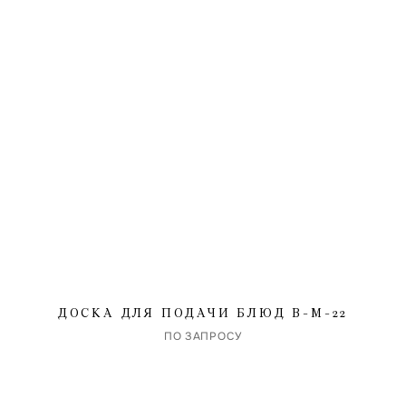
гласен на обработку указанных мной персональных данных и с
политикой обработки и
нения персональных данных
защищена Google reCAPTCHA.
ДОСКА ДЛЯ ПОДАЧИ БЛЮД B-M-22
ПО ЗАПРОСУ